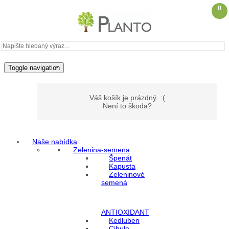
0
Toggle navigation
Váš košík je prázdný. :(
Není to škoda?
Naše nabídka
Můj účet
Zelenina-semena
Špenát
Kapusta
Zeleninové
Přihlášení
semená
Registrace
ANTIOXIDANT
Kedluben
Cibule