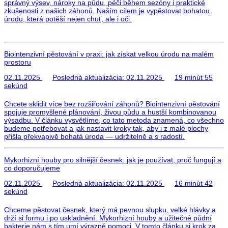
správný výsev, nároky na půdu, péči během sezóny i praktické
zkušenosti z našich záhonů. Naším cílem je vypěstovat bohatou
úrodu, která potěší nejen chuť, ale i oči.
Biointenzivní pěstování v praxi: jak získat velkou úrodu na malém
prostoru
02.11.2025
Posledná aktualizácia:
02.11.2025
19 minút 55
sekúnd
Chcete sklidit více bez rozšiřování záhonů? Biointenzivní pěstování
spojuje promyšlené plánování, živou půdu a hustší kombinovanou
výsadbu. V článku vysvětlíme, co tato metoda znamená, co všechno
budeme potřebovat a jak nastavit kroky tak, aby i z malé plochy
přišla překvapivě bohatá úroda — udržitelně a s radostí.
Mykorhizní houby pro silnější česnek: jak je používat, proč fungují a
co doporučujeme
02.11.2025
Posledná aktualizácia:
02.11.2025
16 minút 42
sekúnd
Chceme pěstovat česnek, který má pevnou slupku, velké hlávky a
drží si formu i po uskladnění. Mykorhizní houby a užitečné půdní
bakterie nám s tím umí výrazně pomoci. V tomto článku si krok za