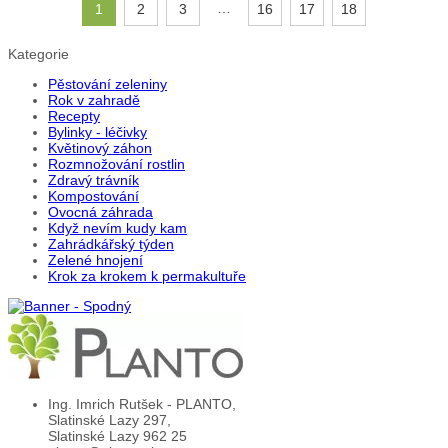
…
1
2
3
16
17
18
Kategorie
Pěstování zeleniny
Rok v zahradě
Recepty
Bylinky - léčivky
Květinový záhon
Rozmnožování rostlin
Zdravý trávník
Kompostování
Ovocná záhrada
Když nevím kudy kam
Zahrádkářský týden
Zelené hnojení
Krok za krokem k permakultuře
Ing. Imrich Rutšek - PLANTO,
Slatinské Lazy 297,
Slatinské Lazy 962 25