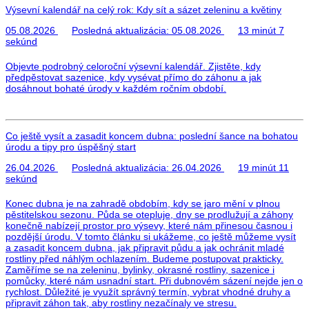
Výsevní kalendář na celý rok: Kdy sít a sázet zeleninu a květiny
05.08.2026
Posledná aktualizácia:
05.08.2026
13 minút 7
sekúnd
Objevte podrobný celoroční výsevní kalendář. Zjistěte, kdy
předpěstovat sazenice, kdy vysévat přímo do záhonu a jak
dosáhnout bohaté úrody v každém ročním období.
Co ještě vysít a zasadit koncem dubna: poslední šance na bohatou
úrodu a tipy pro úspěšný start
26.04.2026
Posledná aktualizácia:
26.04.2026
19 minút 11
sekúnd
Konec dubna je na zahradě obdobím, kdy se jaro mění v plnou
pěstitelskou sezonu. Půda se otepluje, dny se prodlužují a záhony
konečně nabízejí prostor pro výsevy, které nám přinesou časnou i
pozdější úrodu. V tomto článku si ukážeme, co ještě můžeme vysít
a zasadit koncem dubna, jak připravit půdu a jak ochránit mladé
rostliny před náhlým ochlazením. Budeme postupovat prakticky.
Zaměříme se na zeleninu, bylinky, okrasné rostliny, sazenice i
pomůcky, které nám usnadní start. Při dubnovém sázení nejde jen o
rychlost. Důležité je využít správný termín, vybrat vhodné druhy a
připravit záhon tak, aby rostliny nezačínaly ve stresu.