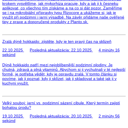
krokem vysvětlíme, jak mykorhiza pracuje, kdy a jak ji k česneku
aplikovat, co všechno tím získáme a na co si dát pozor. Zaměříme
se i na mikrobiální přípravky typu Rizocore a ukážeme si, jak je
využít při podzimní i jarní výsadbě. Na závěr přidáme naše ověřené
tipy z praxe a doporučené produkty z Planto.sk.
Zralá dýně hokkaido: zjistěte, kdy je ten pravý čas na sklizeň
22.10.2025
Posledná aktualizácia:
22.10.2025
4 minúty 16
sekúnd
Dýně hokkaido patří mezi nejoblíbenější podzimní plodiny. Je
chutná, zdravá a plná vitaminů. Abychom si ji vychutnali v té nejlepší
formě, je potřeba vědět, kdy je opravdu zralá. V tomto článku si
povíme, jak ji poznat, kdy ji sklízet, jak ji skladovat a také jak ji v
kuchyni využít.
Velký souboj: jarní vs. podzimní sázení cibule. Který termín zajistí
bohatou úrodu?
19.10.2025
Posledná aktualizácia:
20.10.2025
2 minúty 56
sekúnd