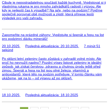
Cibule je nepostradatelnou součástí každé kuchyně. Vypěstovat si ji
vlastníma rukama je pro mnoho zahrádkářů radostí i výzvou. Ale
kdy je nejlepší čas k výsadbě? Na jaře, nebo na podzim? Pojďme
společně porovnat obě možnosti a zjistit, která přinese lepší
výsledek pro vaši zahradu.
Zapomeňte na prázdné záhony: Vypěstujte si špenát a řepu na list
pro podzimní dávku minerálů!
20.10.2025
Posledná aktualizácia:
20.10.2025
7 minút 51
sekúnd
Po sklizni letní zeleniny často zůstává v zahradě volné místo. Ale
proč ho nevyužít naplno? Pozdní výsev listové zeleniny je ideální
způsob, jak získat čerstvou, zdravou a chutnou úrodu ještě před
zimou. Špenát a řepa na list jsou plné železa, vitamínů a
antioxidantů, které tělo na podzim potřebuje. V tomto článku vám
ukážeme, jak na to – od výsevu až po sklizeň.
18.10.2025
Posledná aktualizácia:
18.10.2025