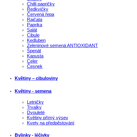
Chilli papričky
Ředkvičky
Červená řepa
Rajčata
Paprika
Salát
Cibule
Kedluben
Zeleninové semená ANTIOXIDANT
Špenát
Kapusta
Celer
Česnek
Květiny – cibuloviny
Květiny - semena
Letničky
Trvalky
Dvouleté
Květiny přímý výsev
Kvety na předpěstování
Bylinky - léčivky