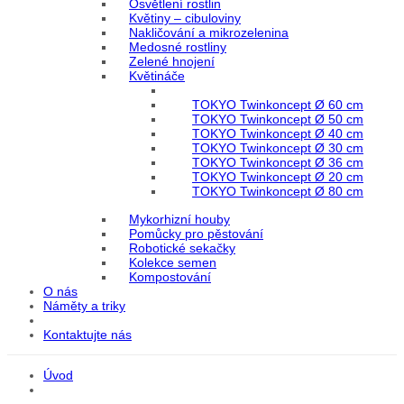
Osvětlení rostlin
Květiny – cibuloviny
Nakličování a mikrozelenina
Medosné rostliny
Zelené hnojení
Květináče
TOKYO Twinkoncept Ø 60 cm
TOKYO Twinkoncept Ø 50 cm
TOKYO Twinkoncept Ø 40 cm
TOKYO Twinkoncept Ø 30 cm
TOKYO Twinkoncept Ø 36 cm
TOKYO Twinkoncept Ø 20 cm
TOKYO Twinkoncept Ø 80 cm
Mykorhizní houby
Pomůcky pro pěstování
Robotické sekačky
Kolekce semen
Kompostování
O nás
Náměty a triky
Kontaktujte nás
Úvod