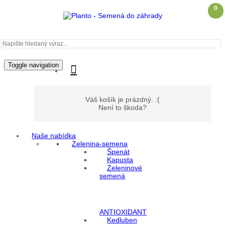
0
Toggle navigation
Váš košík je prázdný. :(
Není to škoda?
Naše nabídka
Zelenina-semena
Můj účet
Špenát
Kapusta
Zeleninové
Přihlášení
semená
Registrace
ANTIOXIDANT
Kedluben