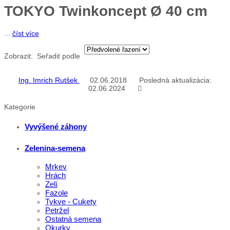
TOKYO Twinkoncept Ø 40 cm
...
číst více
Zobrazit:
Seřadit podle
Ing. Imrich Rutšek
02.06.2018
Posledná aktualizácia:
02.06.2024
Kategorie
Vyvýšené záhony
Zelenina-semena
Mrkev
Hrách
Zelí
Fazole
Tykve - Cukety
Petržel
Ostatná semena
Okurky