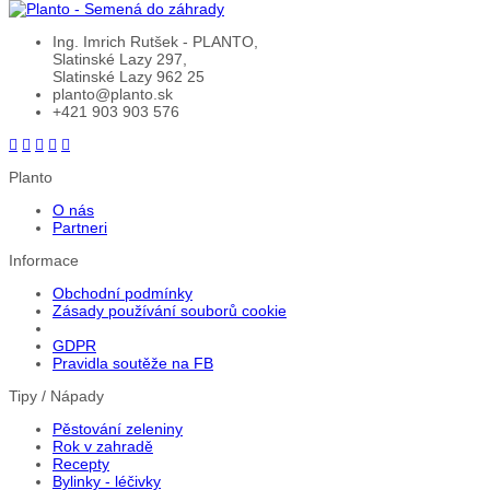
Ing. Imrich Rutšek - PLANTO,
Slatinské Lazy 297,
Slatinské Lazy 962 25
planto@planto.sk
+421 903 903 576
Planto
O nás
Partneri
Informace
Obchodní podmínky
Zásady používání souborů cookie
GDPR
Pravidla soutěže na FB
Tipy / Nápady
Pěstování zeleniny
Rok v zahradě
Recepty
Bylinky - léčivky