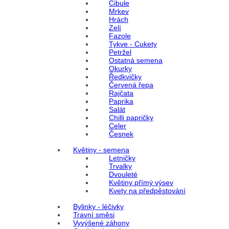
Cibule
Mrkev
Hrách
Zelí
Fazole
Tykve - Cukety
Petržel
Ostatná semena
Okurky
Ředkvičky
Červená řepa
Rajčata
Paprika
Salát
Chilli papričky
Celer
Česnek
Květiny - semena
Letničky
Trvalky
Dvouleté
Květiny přímý výsev
Kvety na předpěstování
Bylinky - léčivky
Travní směsi
Vyvýšené záhony