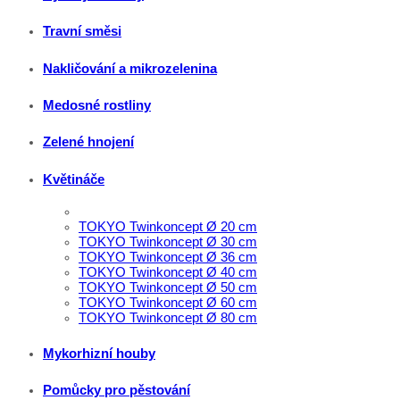
Travní směsi
Nakličování a mikrozelenina
Medosné rostliny
Zelené hnojení
Květináče
TOKYO Twinkoncept Ø 20 cm
TOKYO Twinkoncept Ø 30 cm
TOKYO Twinkoncept Ø 36 cm
TOKYO Twinkoncept Ø 40 cm
TOKYO Twinkoncept Ø 50 cm
TOKYO Twinkoncept Ø 60 cm
TOKYO Twinkoncept Ø 80 cm
Mykorhizní houby
Pomůcky pro pěstování