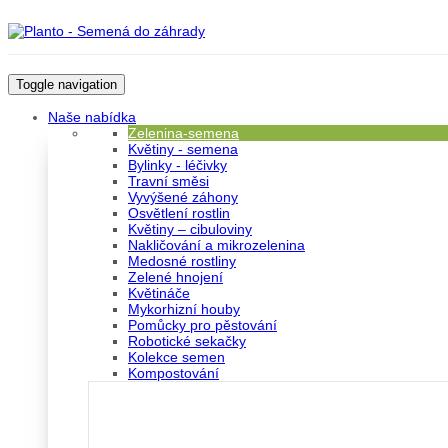
Toggle navigation
Naše nabídka
Zelenina-semena
Květiny - semena
Bylinky - léčivky
Travní směsi
Vyvýšené záhony
Osvětlení rostlin
Květiny – cibuloviny
Nakličování a mikrozelenina
Medosné rostliny
Zelené hnojení
Květináče
Mykorhizní houby
Pomůcky pro pěstování
Robotické sekačky
Kolekce semen
Kompostování